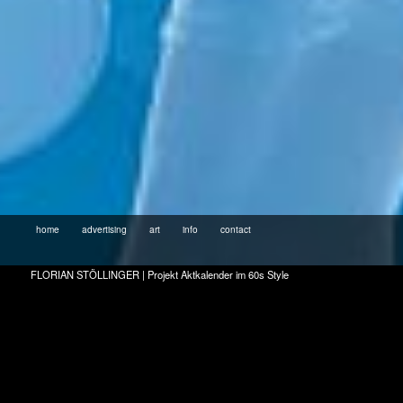
home
advertising
art
info
contact
FLORIAN STÖLLINGER | Projekt Aktkalender im 60s Style